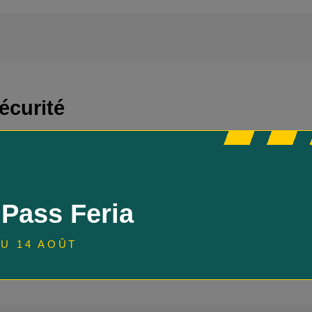
écurité
ez Trans-Landes, notre engagement pour la sécurité des enfants
nsport scolaire, est une priorité absolue
.
cun de nos conducteurs reçoit une formation approfondie avec une p
 Pass Feria
tocoles de sécurité à adopter lors du transport des publics scolaires.
responsabilité de nos conducteurs va au-delà de la conduite : ils so
uations d'urgence et assurer une communication efficace avec les enf
U 14 AOÛT