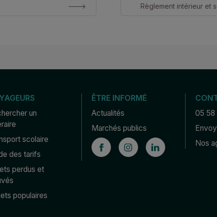
Règlement intérieur et s
YAGEURS
ÊTRE INFORMÉ
CON
hercher un 
Actualités
05 58
éraire
Marchés publics
Envoye
nsport scolaire
Nos a
de des tarifs
ets perdus et 
uvés
jets populaires