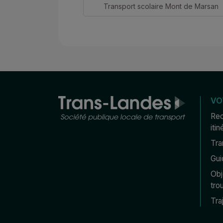
Transport scolaire Mont de Marsan
VO
Rec
itin
Tra
Gui
Obj
tro
Tra