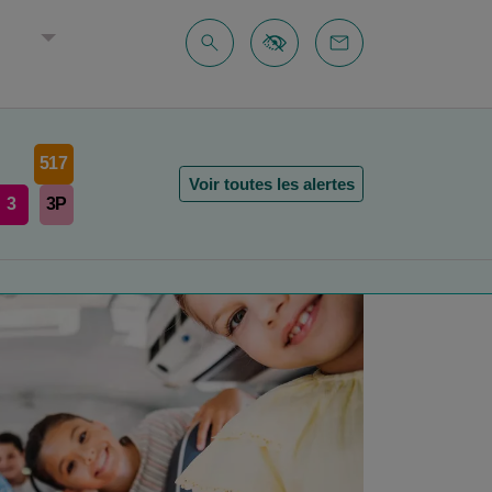
E
517
Voir toutes les alertes
3
3P