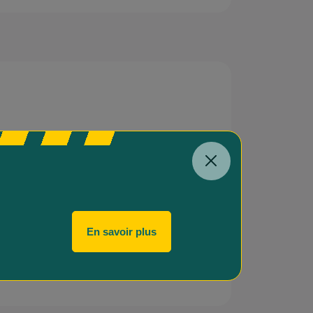
 qui empruntent les services de
artie spécifiquement dédiée aux
nt également formés pour gérer des
En savoir plus
ants.