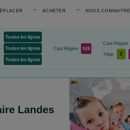
DÉPLACER
ACHETER
NOUS CONNAITR
Toutes les lignes
Cars Région
Toutes les lignes
528
+
Cars Région
2
Yégo
Toutes les lignes
e
aire Landes