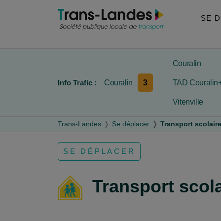
Aller au menu
Aller au contenu
Aller à la recherche
SE 
Couralin
3
Info Trafic :
Couralin
TAD Couralin
Vitenville
Trans-Landes
Se déplacer
Transport scolair
SE DÉPLACER
Transport scol