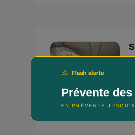
S
Ch
tra
Flash alerte
Cha
Prévente des
pro
La 
sit
EN PRÉVENTE JUSQU'A