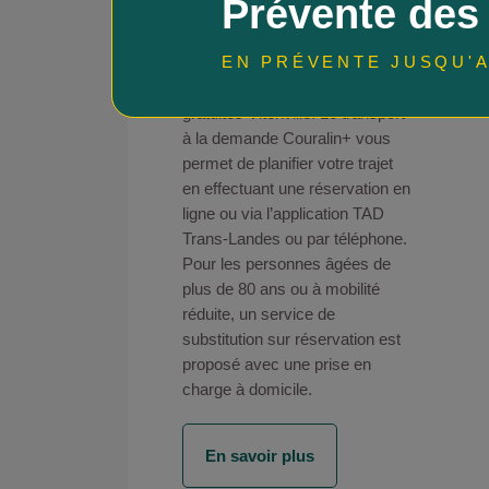
Prévente des
Couralin+, c’est 7 lignes de bus
(A, B, C, D, E, F, G) connectées
EN PRÉVENTE JUSQU'A
au réseau des lignes régulières
Couralin et aux navettes
gratuites Vitenville. Le transport
à la demande Couralin+ vous
permet de planifier votre trajet
en effectuant une réservation en
ligne ou via l’application TAD
Trans-Landes ou par téléphone.
Pour les personnes âgées de
plus de 80 ans ou à mobilité
réduite, un service de
substitution sur réservation est
proposé avec une prise en
charge à domicile.
En savoir plus