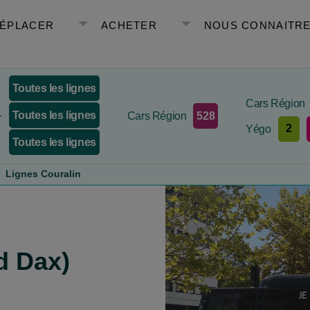
DÉPLACER
ACHETER
NOUS CONNAITR
Toutes les lignes
Cars Région
Toutes les lignes
528
+
Cars Région
2
Yégo
Toutes les lignes
Lignes Couralin
d Dax)