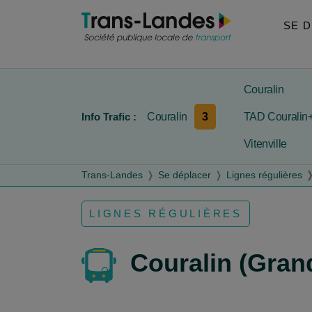
Aller au menu
Aller au contenu
Aller à la recherche
SE 
Couralin
3
Info Trafic :
Couralin
TAD Couralin
Vitenville
Trans-Landes
Se déplacer
Lignes régulières
LIGNES RÉGULIÈRES
Couralin (Gran