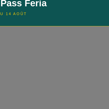
 Pass Feria
U 14 AOÛT