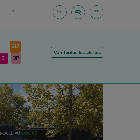
E
517
Voir toutes les alertes
3
3P