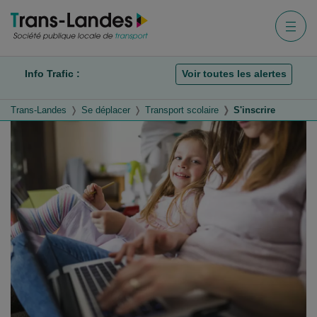
Aller au menu
Aller au contenu
Aller à la recherche
Menu
Info Trafic :
Voir toutes les alertes
Trans-Landes
Se déplacer
Transport scolaire
S'inscrire