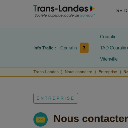
Aller au menu
Aller au contenu
Aller à la recherche
SE 
Couralin
3
Info Trafic :
Couralin
TAD Couralin
Vitenville
Trans-Landes
Nous connaitre
Entreprise
No
ENTREPRISE
Nous contacte