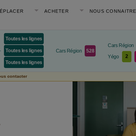
DÉPLACER
ACHETER
NOUS CONNAITR
Toutes les lignes
Cars Région
Toutes les lignes
528
+
Cars Région
2
Yégo
Toutes les lignes
us contacter
r