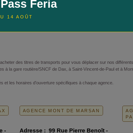
 Pass Feria
U 14 AOÛT
cheter des titres de transports pour vous déplacer sur nos différen
es à la gare routière/SNCF de Dax, à Saint-Vincent-de-Paul et à Mon
s et les horaires d’ouverture spécifiques à chaque agence.
AX
AGENCE MONT DE MARSAN
AG
PA
e -
Adresse :
99 Rue Pierre Benoît -