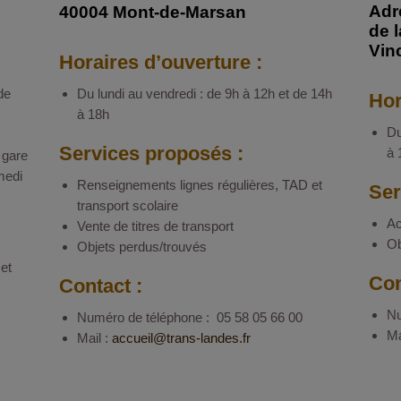
Adr
40004 Mont-de-Marsan
de 
Vin
Horaires d’ouverture :
de
Du lundi au vendredi : de 9h à 12h et de 14h
Hor
à 18h
Du
Services proposés :
à 
 gare
medi
Renseignements lignes régulières, TAD et
Ser
transport scolaire
Ac
Vente de titres de transport
Ob
Objets perdus/trouvés
et
Con
Contact :
Nu
Numéro de téléphone : 05 58 05 66 00
Ma
Mail :
accueil
trans-landes.fr