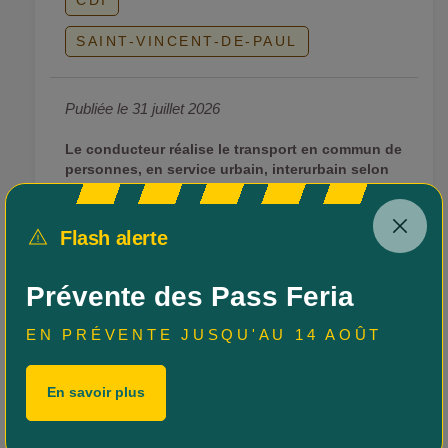
CDI
SAINT-VINCENT-DE-PAUL
Publiée le 31 juillet 2026
Le conducteur réalise le transport en commun de
personnes, en service urbain, interurbain selon
la règlementation routière, les règles de sécurité
des biens et des personnes et des impératifs de
délai…
Flash alerte
Voir l'offre
Prévente des Pass Feria
EN PRÉVENTE JUSQU'AU 14 AOÛT
En savoir plus
Conducteur de transport