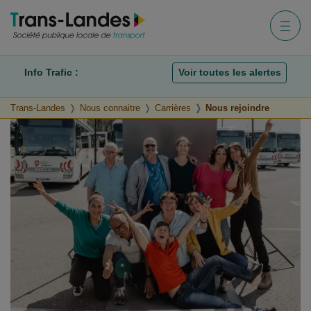
Aller au menu
Aller au contenu
Aller à la recherche
Menu
Info Trafic :
Voir toutes les alertes
Trans-Landes
Nous connaitre
Carrières
Nous rejoindre