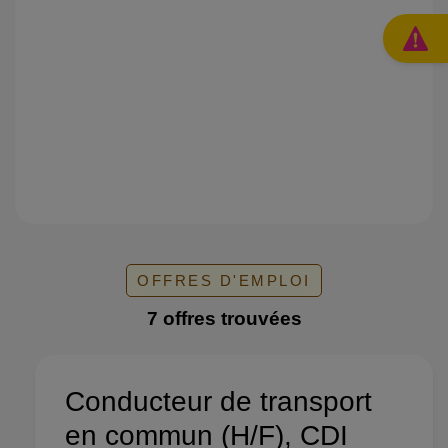
les
méti
du
trans
?
Rejo
nos
équi
!
OFFRES D'EMPLOI
7 offres trouvées
Conducteur de transport
en commun (H/F), CDI