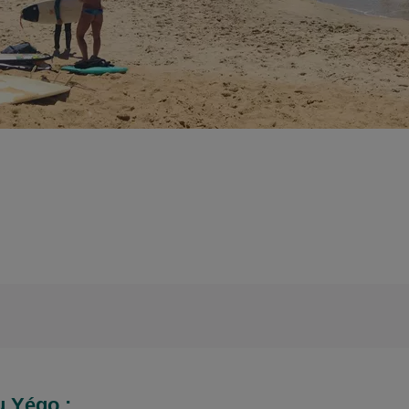
au Yégo
: