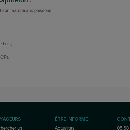
 Capbreton :
 et son marché aux poissons,
e bois,
(MOP).
YAGEURS
ÊTRE INFORMÉ
CON
hercher un 
Actualités
05 58