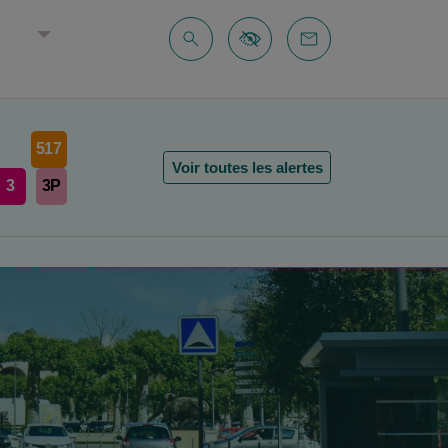
E
517
Voir toutes les alertes
3
3P