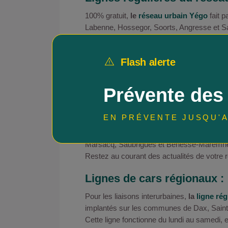
100% gratuit,
le
réseau urbain Yégo
fait p
Labenne, Hossegor, Soorts, Angresse et Sai
Saint-Vincent-de-Tyrosse, Saubion, Seign
domicile / travail ou de loisirs, sont en c
Flash alerte
Bayonne et Dax.
En été, le réseau devient
Yégo Plages
et s’
C1
permet ainsi de relier neuf arrêts intram
Prévente des
tourisme, Tassigny-Biarritz, le marché aux
les plages des Océanides, la Centrale, Sant
EN PRÉVENTE JUSQU'A
Centre commercial, Montaigne, Saint-Exupér
En été, la
ligne E
relie Capbreton aux commu
Marsacq, Saubrigues et Bénesse-Maremne
Restez au courant des actualités de votre 
Lignes de cars régionaux :
Pour les liaisons interurbaines,
la
ligne ré
implantés sur les communes de Dax, Saint
Cette ligne fonctionne du lundi au samedi, 