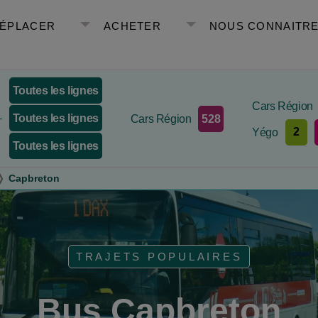
DÉPLACER
ACHETER
NOUS CONNAITR
Toutes les lignes
Cars Région
Toutes les lignes
528
+
Cars Région
2
Yégo
Toutes les lignes
Capbreton
TRAJETS POPULAIRES
Bus Capbreton