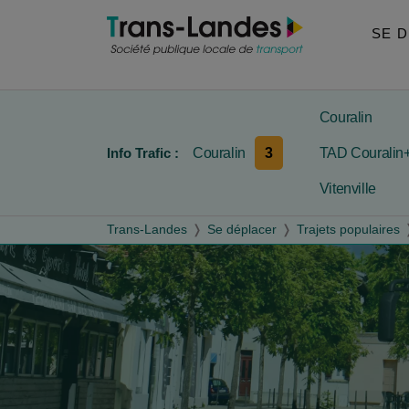
Aller au menu
Aller au contenu
Aller à la recherche
SE 
Couralin
3
Info Trafic :
Couralin
TAD Couralin
Vitenville
Trans-Landes
Se déplacer
Trajets populaires