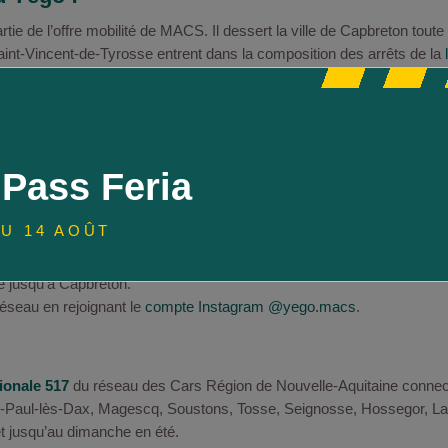
artie de l’offre mobilité de MACS. Il dessert la ville de Capbreton tout
nt-Vincent-de-Tyrosse entrent dans la composition des arrêts de la
l
osse, Soorts, Hossegor et Bénesse-Maremne. Ces lignes régulières, 
orrespondance avec
la ligne 2
du réseau Yégo ainsi que les
TER de la 
enrichit de nouvelles liaisons et d’une offre de transport fonctionnan
uros, de Cigales Gare à l’Estacade dont la Civelle (et son camping), la
 Pass Feria
 poissons et la plage de Santocha. La
ligne C2
assure à son tour une 
ocha mais aussi l’Estacade. La ligne estivale dessert aussi les arrêt
U 14 AOÛT
y (et son parking relai), le Parc des Sports (et son Skatepark), Bo
nes rurales du territoire dont notamment Sainte-Marie-de-Gosse, Sa
 jusqu’à Capbreton.
réseau en rejoignant le
compte Instagram @yego.macs
.
gionale 517
du réseau des Cars Région de Nouvelle-Aquitaine connec
-Paul-lès-Dax, Magescq, Soustons, Tosse, Seignosse, Hossegor, La
et jusqu’au dimanche en été.