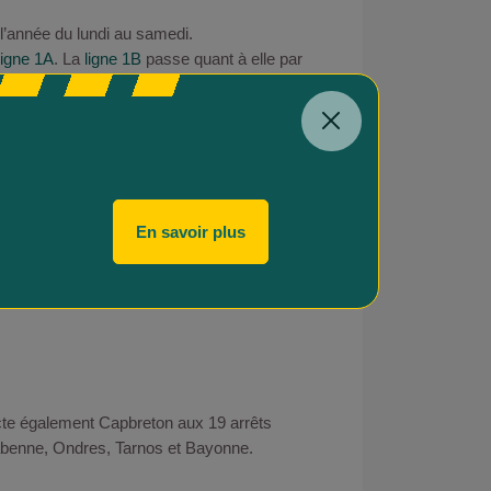
e l’année du lundi au samedi.
igne 1A
. La
ligne 1B
passe quant à elle par
opérationnelles pour des déplacements
SNCF
, en provenance ou à destination de
t du lundi au dimanche. La boucle de la
ligne
 mairie, les Allées Marines, l’Office de
boucle sur douze arrêts à Capbreton dont
En savoir plus
s Alouettes, Mairie, Cigales Gare, Bournès
namour et le marché aux poissons.
int-Martin-de-Hinx, Saint-Jean-de-
te également Capbreton aux 19 arrêts
benne, Ondres, Tarnos et Bayonne.