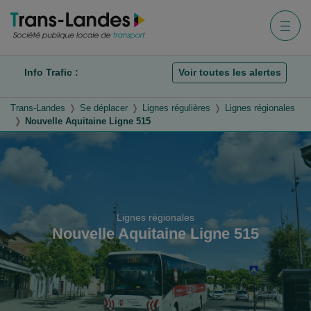
Aller au menu
Aller au contenu
Aller à la recherche
Menu
Info Trafic :
Voir toutes les alertes
Trans-Landes
Se déplacer
Lignes régulières
Lignes régionales
Nouvelle Aquitaine Ligne 515
Lignes régionales
Nouvelle Aquitaine Ligne 515