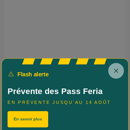
véhicule
est
équipé
d’un
emplacement
pour
un
fauteuil
pouvant
accueillir
une
personne
à
Flash alerte
mobilité
réduite
(PMR).
Prévente des Pass Feria
Les
EN PRÉVENTE JUSQU'AU 14 AOÛT
arrêts
Arjuzanx
En savoir plus
Lac
Rion-