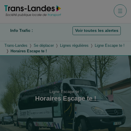
Aller au menu
Aller au contenu
Aller à la recherche
Menu
Info Trafic :
Voir toutes les alertes
Trans-Landes
Se déplacer
Lignes régulières
Ligne Escape te !
Horaires Escape te !
Ligne Escape te !
Horaires Escape te !