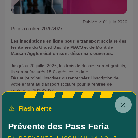
Publiée le 01 juin 2026
Pour la rentrée 2026/2027
Les inscriptions en ligne pour le transport scolaire des
territoires du Grand Dax, de MACS et de Mont de
Marsan Agglomération sont désormais ouvertes.
Jusqu'au 20 juillet 2026, les frais de dossier seront gratuits,
ils seront facturés 15 € après cette date.
Dès aujourd'hui, inscrivez ou renouvelez l'inscription de
votre enfant au transport scolaire pour la rentrée de
septembre 2026/2027.
Gagnez du temps avec le
service en ligne d'inscription
.
Flash alerte
Vous y retrouverez
toutes les informations utiles sur les
modalités d’inscription, les tarifs, les titres de transport, la
perte de carte mais aussi les FAQ, règlement intérieur et
Prévente des Pass Feria
contacts en cas d’objets trouvés/perdus ou en cas de
suggestions et réclamations.