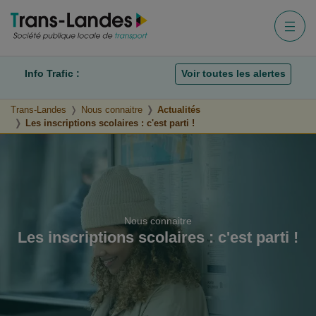
Aller au menu
Aller au contenu
Aller à la recherche
Menu
Info Trafic :
Voir toutes les alertes
Trans-Landes
Nous connaitre
Actualités
Les inscriptions scolaires : c'est parti !
Nous connaitre
Les inscriptions scolaires : c'est parti !