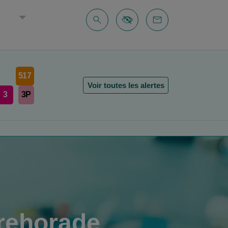
E
517
Voir toutes les alertes
3
3P
yrehorade