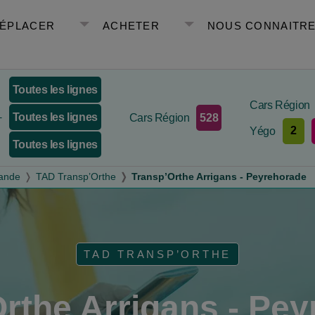
DÉPLACER
ACHETER
NOUS CONNAITR
Toutes les lignes
Cars Région
Toutes les lignes
528
+
Cars Région
2
Yégo
Toutes les lignes
mande
TAD Transp’Orthe
Transp’Orthe Arrigans - Peyrehorade
TAD TRANSP’ORTHE
rthe Arrigans - Pe