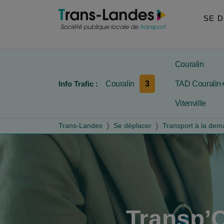
Aller au menu
Aller au contenu
Aller à la recherche
SE 
Couralin
3
Info Trafic :
Couralin
TAD Couralin
Vitenville
Trans-Landes
Se déplacer
Transport à la de
Transp’O