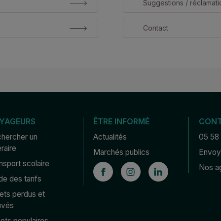
Suggestions / réclamati
Contact
YAGEURS
ÊTRE INFORMÉ
CON
hercher un 
Actualités
05 58
éraire
Marchés publics
Envoye
nsport scolaire
Nos a
de des tarifs
ets perdus et 
uvés
jets populaires