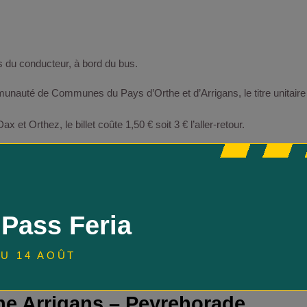
ès du conducteur, à bord du bus.
nauté de Communes du Pays d’Orthe et d’Arrigans, le titre unitaire est 
 et Orthez, le billet coûte 1,50 € soit 3 € l’aller-retour.
point, les billets de 20 € maximum étant autorisés. Le service est gra
 Pass Feria
U 14 AOÛT
he Arrigans – Peyrehorade