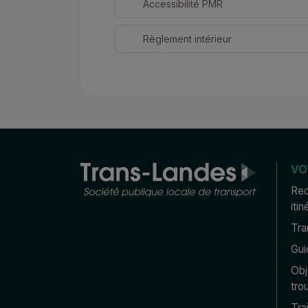
Accessibilité PMR
Règlement intérieur
VO
Rec
itin
Tra
Gui
Obj
tro
Tra