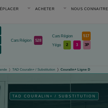
DÉPLACER
ACHETER
NOUS CONNAITR
s
517
Cars Région
s
528
Cars Région
2
3
3P
Yégo
s
mande
TAD Couralin+ / Substitution
Couralin+ Ligne D
TAD COURALIN+ / SUBSTITUTION