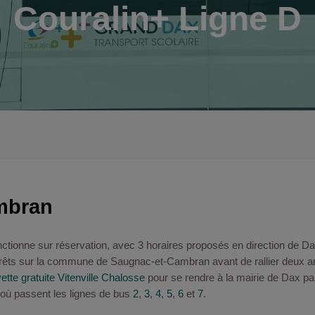
Couralin+ Ligne D
mbran
onctionne sur réservation, avec 3 horaires proposés en direction de 
 arrêts sur la commune de Saugnac-et-Cambran avant de rallier deux ar
ette gratuite Vitenville Chalosse
pour se rendre à la mairie de Dax pa
où passent les lignes de bus
2
,
3
,
4
,
5
,
6
et
7
.