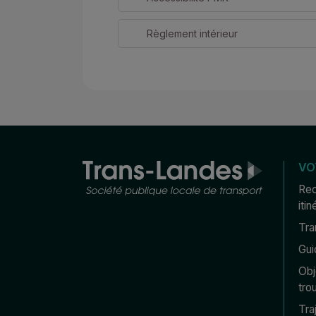
Règlement intérieur
VO
Rec
itin
Tra
Gui
Obj
tro
Tra