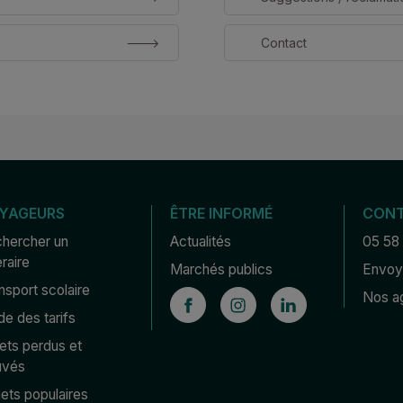
Contact
YAGEURS
ÊTRE INFORMÉ
CON
hercher un 
Actualités
05 58
éraire
Marchés publics
Envoye
nsport scolaire
Nos a
de des tarifs
ets perdus et 
uvés
jets populaires