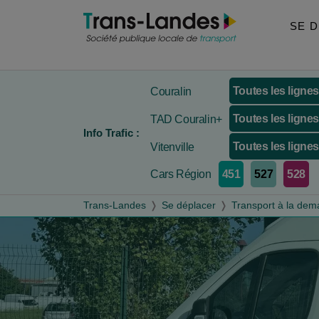
Aller au menu
Aller au contenu
Aller à la recherche
SE 
Toutes les ligne
Couralin
Toutes les ligne
TAD Couralin+
Info Trafic :
Toutes les ligne
Vitenville
451
527
528
Cars Région
Trans-Landes
Se déplacer
Transport à la de