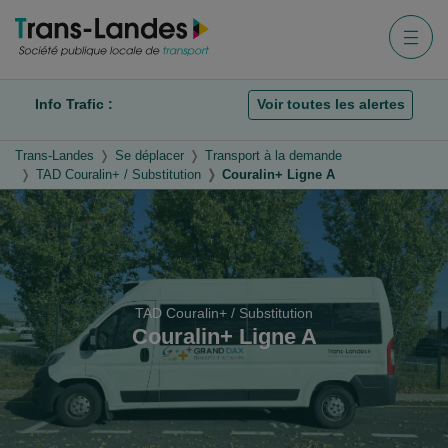
Aller au menu
Aller au contenu
Aller à la recherche
Menu
Info Trafic :
Voir toutes les alertes
Trans-Landes
Se déplacer
Transport à la demande
TAD Couralin+ / Substitution
Couralin+ Ligne A
TAD Couralin+ / Substitution
Couralin+ Ligne A